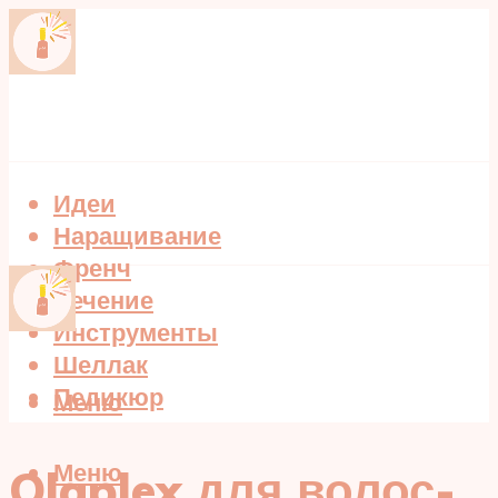
Идеи
Наращивание
Френч
Лечение
Инструменты
Шеллак
Педикюр
Меню
Меню
Olaplex для волос-