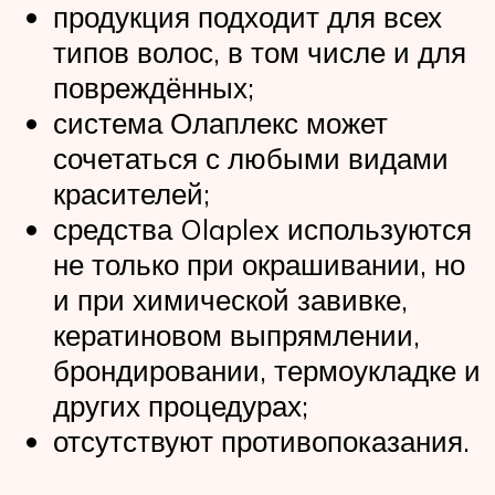
продукция подходит для всех
типов волос, в том числе и для
повреждённых;
система Олаплекс может
сочетаться с любыми видами
красителей;
средства Olaplex используются
не только при окрашивании, но
и при химической завивке,
кератиновом выпрямлении,
брондировании, термоукладке и
других процедурах;
отсутствуют противопоказания.