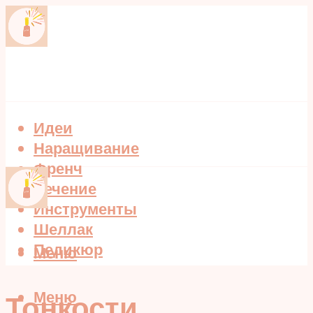
Идеи
Наращивание
Френч
Лечение
Инструменты
Шеллак
Педикюр
Меню
Меню
Тонкости