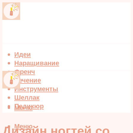
Идеи
Наращивание
Френч
Лечение
Инструменты
Шеллак
Педикюр
Меню
Меню
Дизайн ногтей со