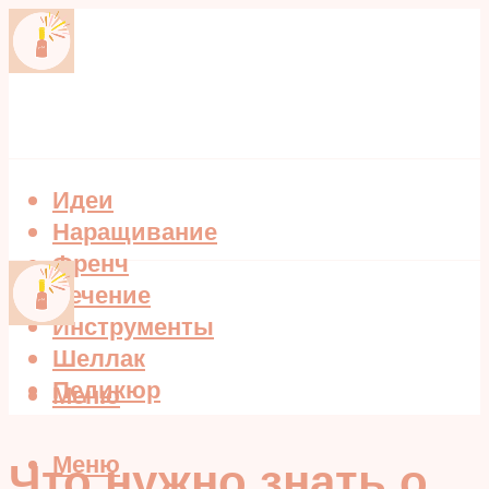
Идеи
Наращивание
Френч
Лечение
Инструменты
Шеллак
Педикюр
Меню
Меню
Что нужно знать о