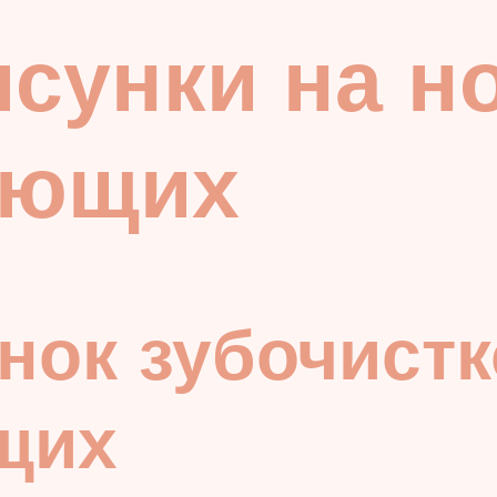
сунки на но
ающих
нок зубочистк
щих