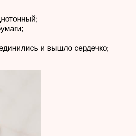
днотонный;
умаги;
оединились и вышло сердечко;