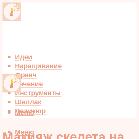
Идеи
Наращивание
Френч
Лечение
Инструменты
Шеллак
Педикюр
Меню
Меню
Макияж скелета на