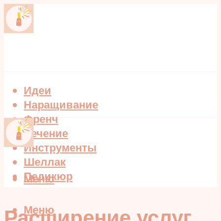
Идеи
Наращивание
Френч
Лечение
Инструменты
Шеллак
Педикюр
Меню
Меню
Расширение услуг