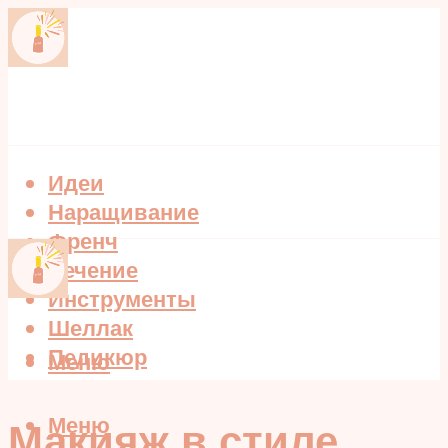
Идеи
Наращивание
Френч
Лечение
Инструменты
Шеллак
Педикюр
Меню
Меню
Макияж в стиле