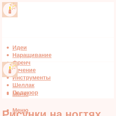
Идеи
Наращивание
Френч
Лечение
Инструменты
Шеллак
Педикюр
Меню
Меню
Рисунки на ногтях.