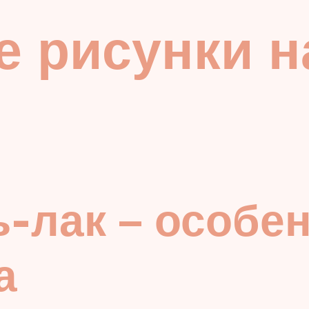
 рисунки н
-лак – особен
а