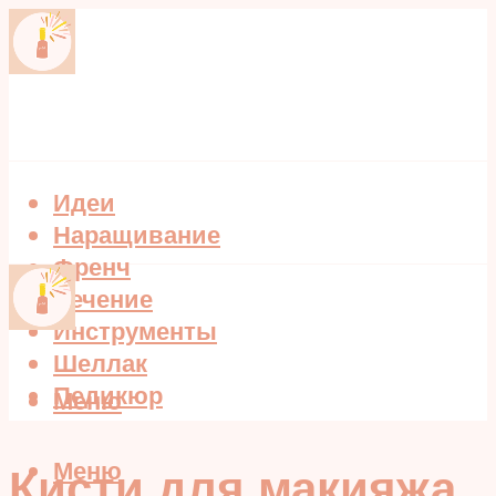
Идеи
Наращивание
Френч
Лечение
Инструменты
Шеллак
Педикюр
Меню
Меню
Кисти для макияжа