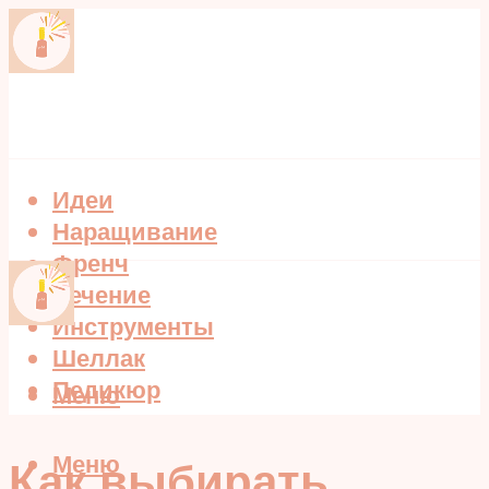
Идеи
Наращивание
Френч
Лечение
Инструменты
Шеллак
Педикюр
Меню
Меню
Как выбирать