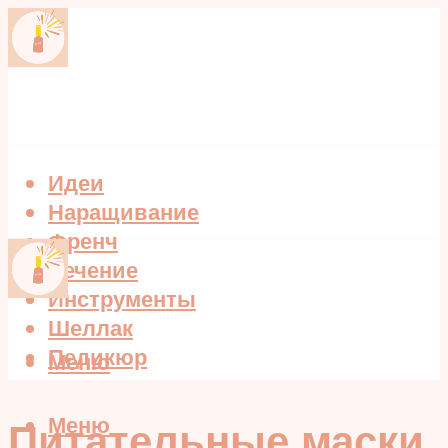
Идеи
Наращивание
Френч
Лечение
Инструменты
Шеллак
Педикюр
Меню
Меню
Питательные маски