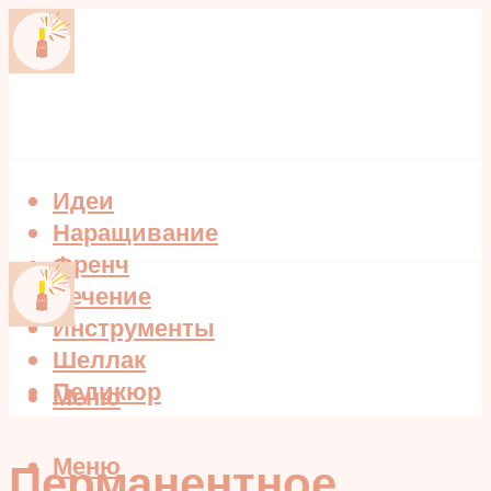
Идеи
Наращивание
Френч
Лечение
Инструменты
Шеллак
Педикюр
Меню
Меню
Перманентное