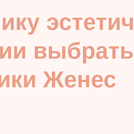
ику эстети
ии выбрать
ики Женес