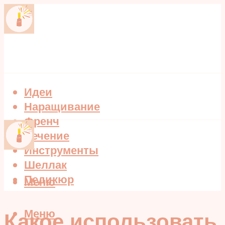
Идеи
Наращивание
Френч
Лечение
Инструменты
Шеллак
Педикюр
Меню
Меню
Какое использовать