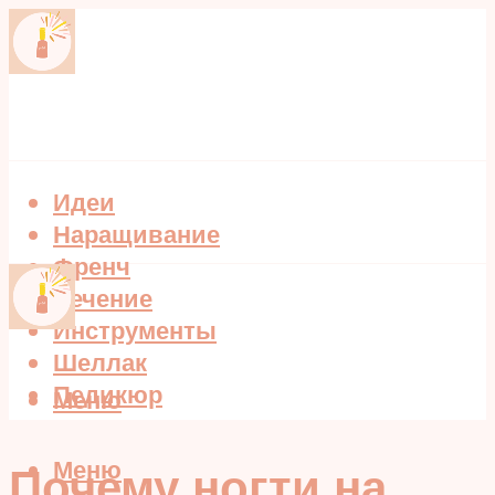
Идеи
Наращивание
Френч
Лечение
Инструменты
Шеллак
Педикюр
Меню
Меню
Почему ногти на