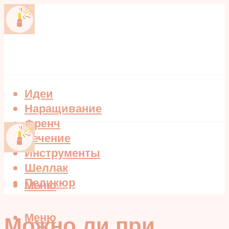
Идеи
Наращивание
Френч
Лечение
Инструменты
Шеллак
Педикюр
Меню
Меню
Можно ли при