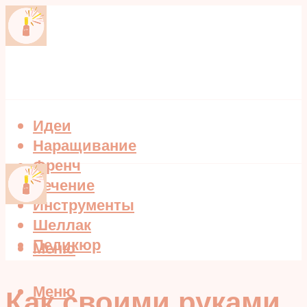
Идеи
Наращивание
Френч
Лечение
Инструменты
Шеллак
Педикюр
Меню
Меню
Как своими руками