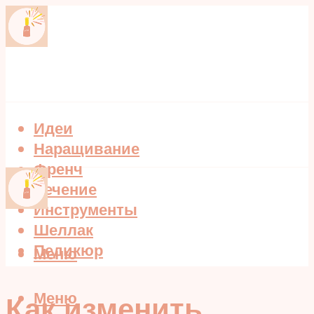
Идеи
Наращивание
Френч
Лечение
Инструменты
Шеллак
Педикюр
Меню
Меню
Как изменить