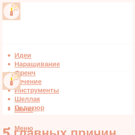
Идеи
Наращивание
Френч
Лечение
Инструменты
Шеллак
Педикюр
Меню
Меню
5 главных причин