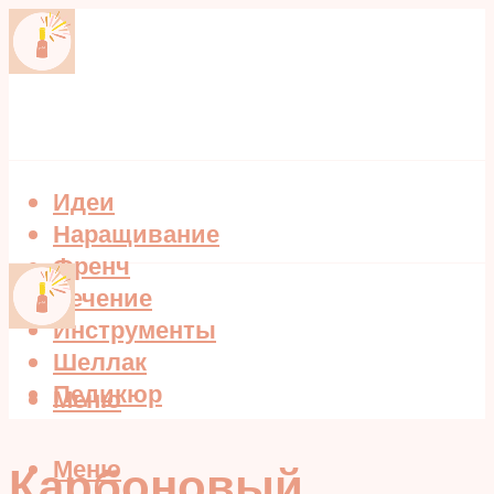
Идеи
Наращивание
Френч
Лечение
Инструменты
Шеллак
Педикюр
Меню
Меню
Карбоновый