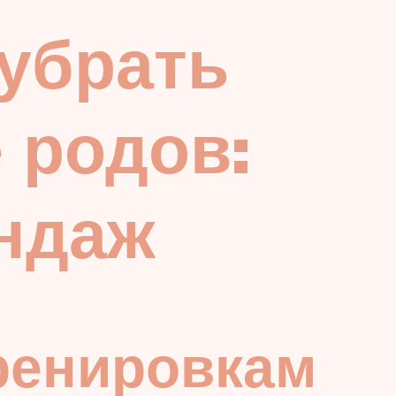
убрать
 родов:
андаж
тренировкам