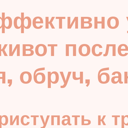
ффективно 
ивот после
, обруч, б
приступать к 