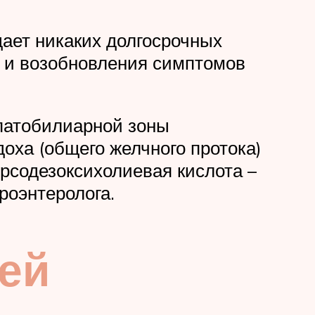
дает никаких долгосрочных
 и возобновления симптомов
епатобилиарной зоны
доха (общего желчного протока)
рсодезоксихолиевая кислота –
роэнтеролога.
ей