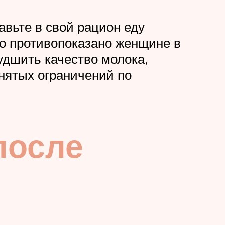
авьте в свой рацион еду
то противопоказано женщине в
удшить качество молока,
нятых ограничений по
после