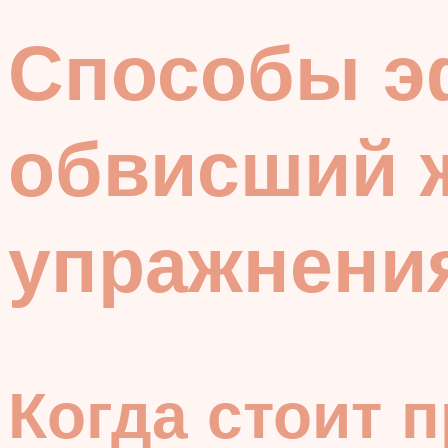
Способы э
обвисший ж
упражнения
Когда стоит 