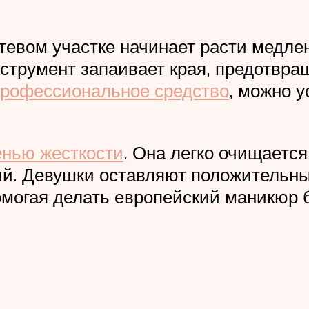
евом участке начинает расти медлен
струмент запаивает края, предотвр
профессиональное средство
, можно 
енью жесткости
. Она легко очищаетс
ний. Девушки оставляют положительн
омогая делать европейский маникюр 