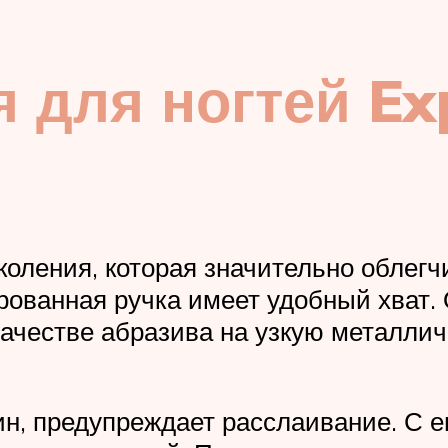
 для ногтей Ex
коления, которая значительно облег
ированная ручка имеет удобный хват
 качестве абразива на узкую металли
ин, предупреждает расслаивание. С 