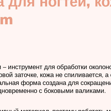
 для ногтей, к
um
 – инструмент для обработки околон
вой заточке, кожа не спиливается, а
альная форма создана для сокращен
одновременно с боковыми валиками.
зивный материал, поэтому работать