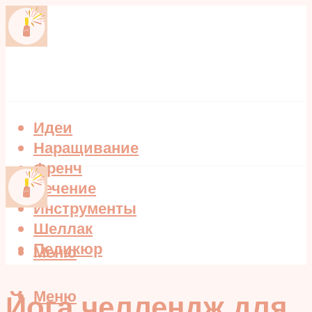
Идеи
Наращивание
Френч
Лечение
Инструменты
Шеллак
Педикюр
Меню
Меню
Йога челлендж для