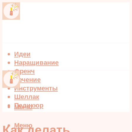
Идеи
Наращивание
Френч
Лечение
Инструменты
Шеллак
Педикюр
Меню
Меню
Как делать