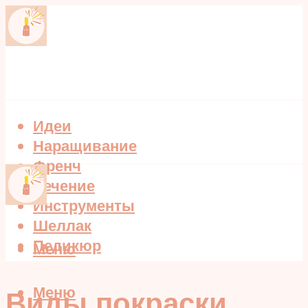
Идеи
Наращивание
Френч
Лечение
Инструменты
Шеллак
Педикюр
Меню
Меню
Виды покраски