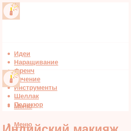
Идеи
Наращивание
Френч
Лечение
Инструменты
Шеллак
Педикюр
Меню
Меню
Индийский макияж.