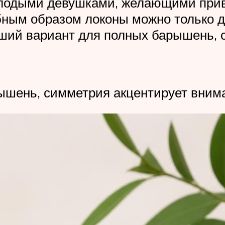
молодыми девушками, желающими прив
бным образом локоны можно только д
ший вариант для полных барышень, 
ышень, симметрия акцентирует вни