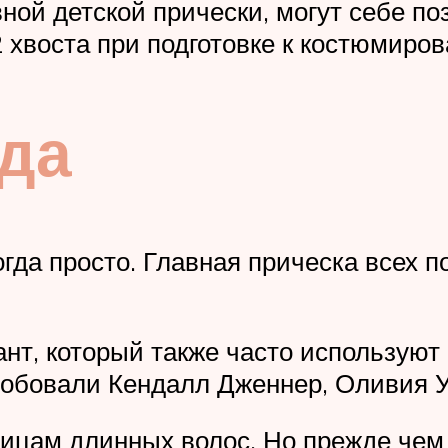
ой детской прически, могут себе поз
хвоста при подготовке к костюмиров
да
огда просто. Главная прическа всех 
т, который также часто используют 
пробовали Кендалл Дженнер, Оливия 
ицам длинных волос. Но прежде чем 