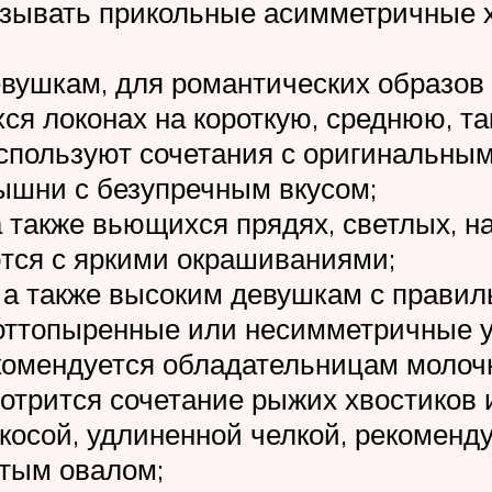
зывать прикольные асимметричные х
ушкам, для романтических образов 
я локонах на короткую, среднюю, так
спользуют сочетания с оригинальным
ышни с безупречным вкусом;
 также вьющихся прядях, светлых, н
тся с яркими окрашиваниями;
 а также высоким девушкам с правил
 оттопыренные или несимметричные 
екомендуется обладательницам молоч
мотрится сочетание рыжих хвостиков 
 косой, удлиненной челкой, рекоменд
утым овалом;