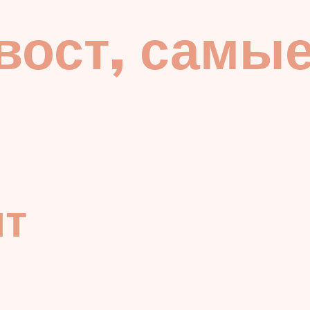
вост, самы
ит