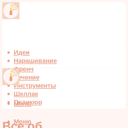
Идеи
Наращивание
Френч
Лечение
Инструменты
Шеллак
Педикюр
Меню
Меню
Все об