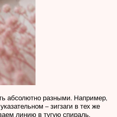
ыть абсолютно разными. Например,
казательном – зигзаги в тех же
иваем линию в тугую спираль.