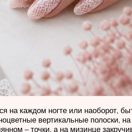
ся на каждом ногте или наоборот, б
цветные вертикальные полоски, на у
мянном – точки, а на мизинце закруч