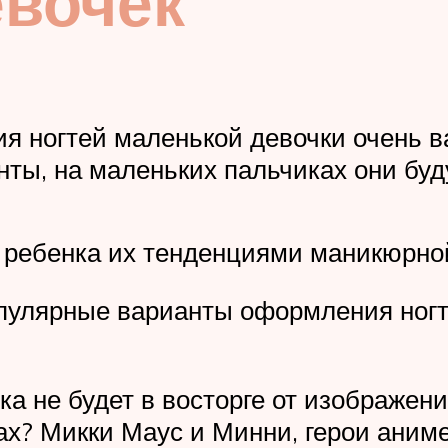
евочек
 ногтей маленькой девочки очень ва
ты, на маленьких пальчиках они буд
у ребенка их тенденциями маникюрно
опулярные варианты оформления ногт
ка не будет в восторге от изображе
х? Микки Маус и Минни, герои аниме