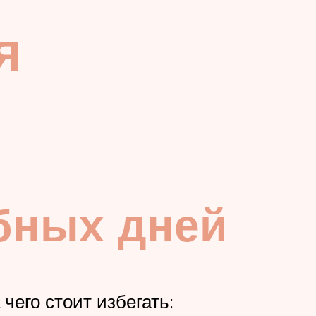
я
бных дней
чего стоит избегать: