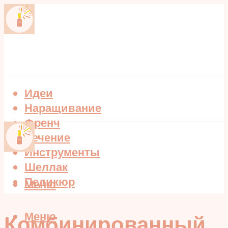
Идеи
Наращивание
Френч
Лечение
Инструменты
Шеллак
Педикюр
Меню
Меню
Комбинированный