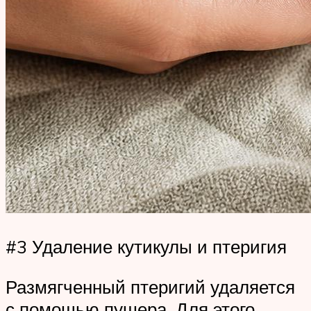
#3 Удаление кутикулы и птеригия
Размягченный птеригий удаляется
с помощью пушера. Для этого