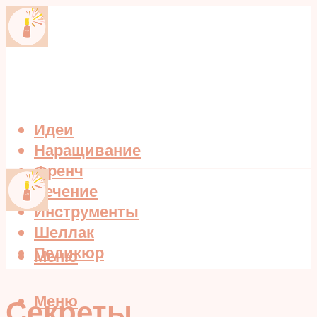
Идеи
Наращивание
Френч
Лечение
Инструменты
Шеллак
Педикюр
Меню
Меню
Секреты