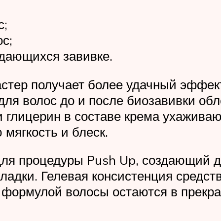
с;
с;
ддающихся завивке.
астер получает более удачный эффе
для волос до и после биозавивки обл
 глицерин в составе крема ухаживаю
мягкость и блеск.
 для процедуры Push Up, создающий 
ладки. Гелевая консистенция средств
ой формулой волосы остаются в прекр