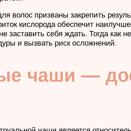
для волос призваны закрепить резуль
риток кислорода обеспечит наилучше
 не заставить себя ждать. Тогда как
дуры и вызвать риск осложнений.
ые чаши — до
уальной чаши является относительн