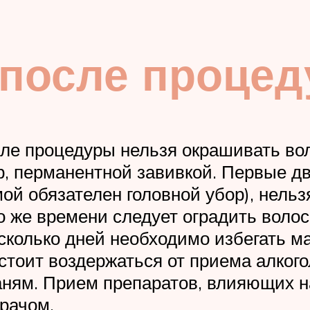
 после проце
сле процедуры нельзя окрашивать во
 перманентной завивкой. Первые дв
ой обязателен головной убор), нельз
о же времени следует оградить воло
сколько дней необходимо избегать ма
 стоит воздержаться от приема алког
каням. Прием препаратов, влияющих 
врачом.