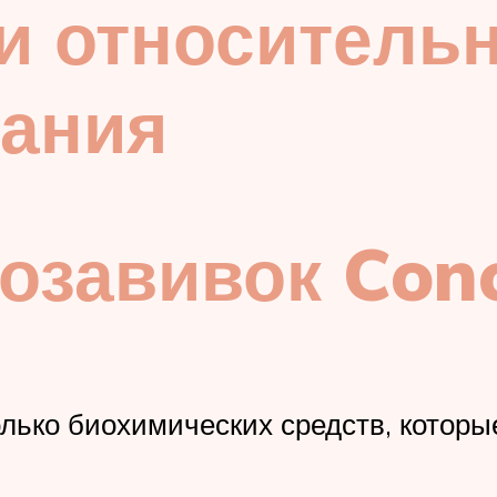
и относитель
зания
озавивок Con
олько биохимических средств, которы