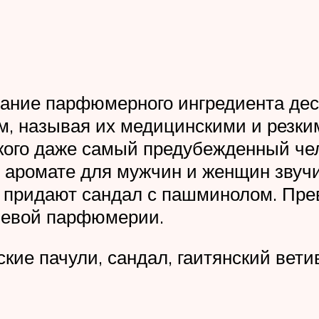
вание парфюмерного ингредиента дес
м, называя их медицинскими и резк
кого даже самый предубежденный чело
аромате для мужчин и женщин звучит 
 придают сандал с пашминолом. Пре
ишевой парфюмерии.
ские пачули, сандал, гаитянский вети