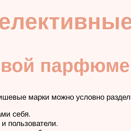
селективны
евой парфюме
нишевые марки можно условно раздели
ами себя.
 и пользователи.