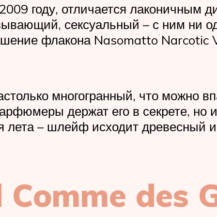
009 году, отличается лаконичным ди
ывающий, сексуальный – с ним ни о
шение флакона Nasomatto Narcotic 
столько многогранный, что можно впа
арфюмеры держат его в секрете, но из
я лета – шлейф исходит древесный и
 Comme des G