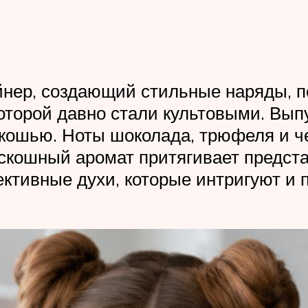
нер, создающий стильные наряды, по
оторой давно стали культовыми. Выпу
скошью. Ноты шоколада, трюфеля и ч
оскошный аромат притягивает предст
ктивные духи, которые интригуют и