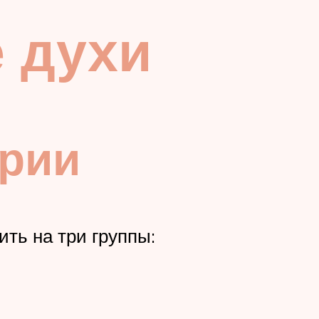
е духи
рии
ть на три группы: