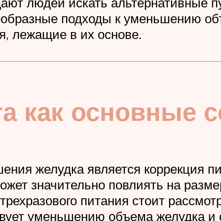
ают людей искать альтернативные пу
образные подходы к уменьшению объ
, лежащие в их основе.
ета как основные
ения желудка является коррекция п
ожет значительно повлиять на размер
трехразового питания стоит рассмот
твует уменьшению объема желудка и 