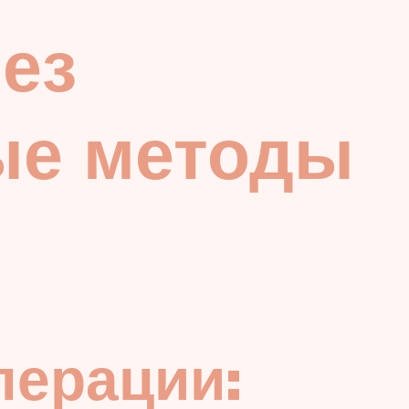
ез
ые методы
перации: