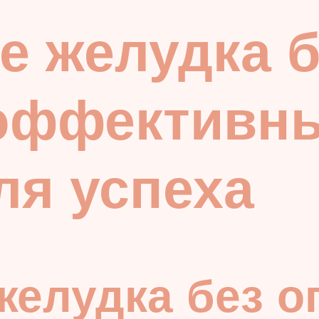
е желудка б
 эффективн
ля успеха
елудка без о