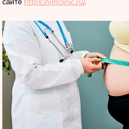
сайте
https://vmclinic.ru/
.