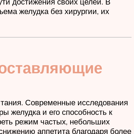
ти достижения своих целей. В
ема желудка без хирургии, их
 составляющие
итания. Современные исследования
ы желудка и его способность к
реть режим частых, небольших
снижению аппетита благодаря более