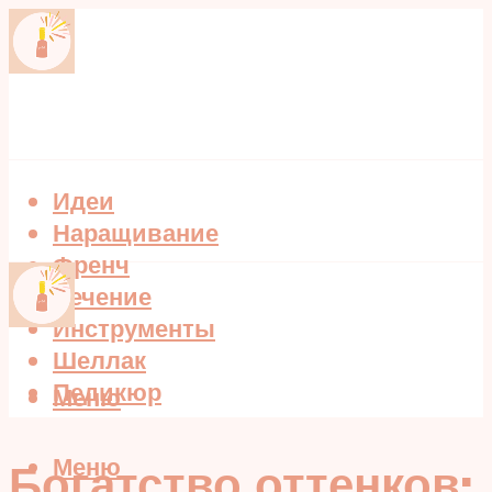
Идеи
Наращивание
Френч
Лечение
Инструменты
Шеллак
Педикюр
Меню
Меню
Богатство оттенков: