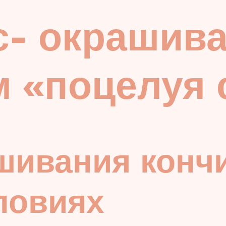
с- окрашива
 «поцелуя 
шивания кончи
ловиях