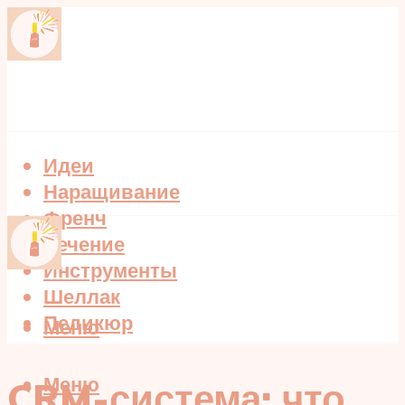
Идеи
Наращивание
Френч
Лечение
Инструменты
Шеллак
Педикюр
Меню
Меню
CRM-система: что