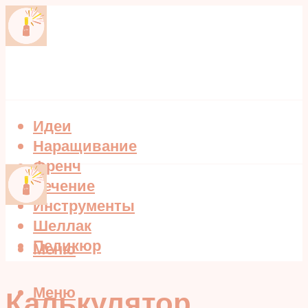
Идеи
Наращивание
Френч
Лечение
Инструменты
Шеллак
Педикюр
Меню
Меню
Калькулятор