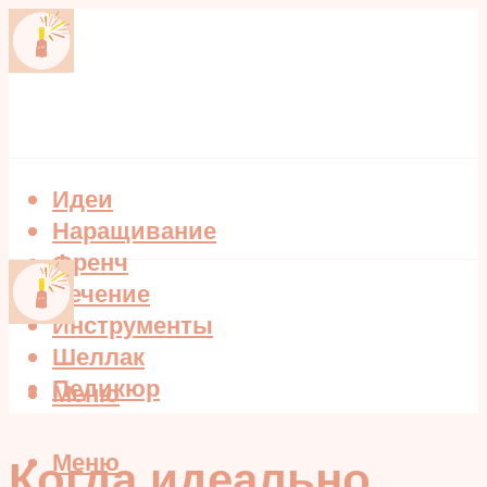
Идеи
Наращивание
Френч
Лечение
Инструменты
Шеллак
Педикюр
Меню
Меню
Когда идеально