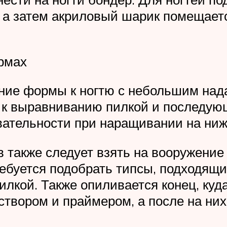
, а затем акриловый шарик помещает
рмах
ие формы к ногтю с небольшим надав
 к выравниванию пилкой и последую
овательности при наращивании на ни
 также следует взять на вооружени
ебуется подобрать типсы, подходящи
лкой. Также опиливается конец, куда
вором и праймером, а после на них