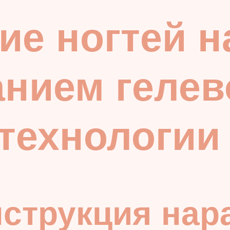
е ногтей н
нием гелев
технологии
нструкция на