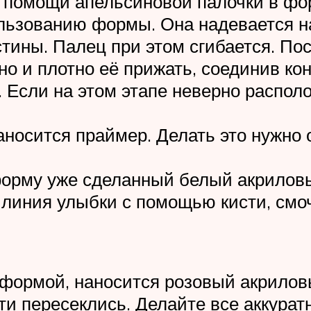
и помощи апельсиновой палочки в фо
льзованию формы. Она надевается на
тины. Палец при этом сгибается. Пос
но и плотно её прижать, соединив ко
Если на этом этапе неверно располо
носится праймер. Делать это нужно о
форму уже сделанный белый акрилов
 линия улыбки с помощью кисти, смо
 формой, наносится розовый акриловы
ти пересеклись. Делайте все аккура