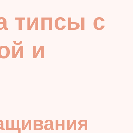
а типсы с
ой и
ращивания