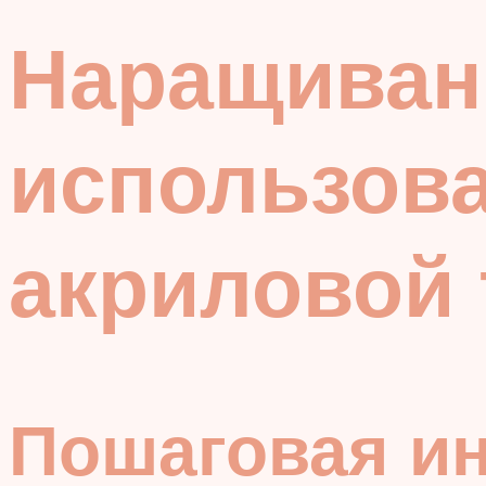
Наращивани
использова
акриловой 
Пошаговая и