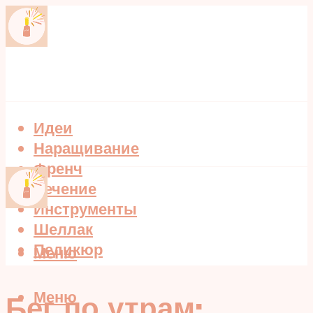
Идеи
Наращивание
Френч
Лечение
Инструменты
Шеллак
Педикюр
Меню
Меню
Бег по утрам: