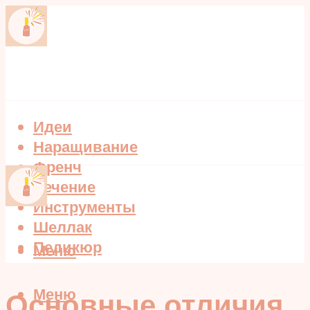
Идеи
Наращивание
Френч
Лечение
Инструменты
Шеллак
Педикюр
Меню
Меню
Основные отличия