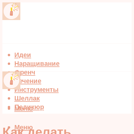
Идеи
Наращивание
Френч
Лечение
Инструменты
Шеллак
Педикюр
Меню
Меню
Как делать