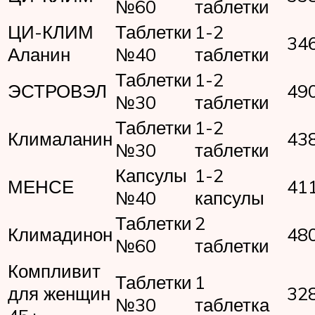
№60
таблетки
ЦИ-КЛИМ
Таблетки
1-2
34
Аланин
№40
таблетки
Таблетки
1-2
ЭСТРОВЭЛ
49
№30
таблетки
Таблетки
1-2
Клималанин
43
№30
таблетки
Капсулы
1-2
МЕНСЕ
41
№40
капсулы
Таблетки
2
Климадинон
48
№60
таблетки
Компливит
Таблетки
1
для женщин
32
№30
таблетка