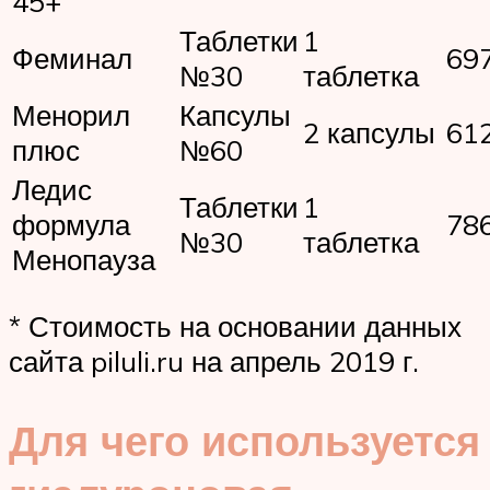
45+
Таблетки
1
Феминал
69
№30
таблетка
Менорил
Капсулы
2 капсулы
61
плюс
№60
Ледис
Таблетки
1
формула
78
№30
таблетка
Менопауза
* Стоимость на основании данных
сайта piluli.ru на апрель 2019 г.
Для чего используется