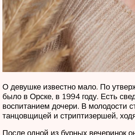
О девушке известно мало. По утвер
было в Орске, в 1994 году. Есть све
воспитанием дочери. В молодости с
танцовщицей и стриптизершей, ходя
После одной из бурных вечеринок он