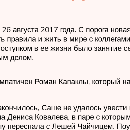
 26 августа 2017 года. С порога нова
ть правила и жить в мире с коллегам
ступком в ее жизни было занятие се
ым делом.
импатичен Роман Капаклы, который н
кончилось, Саше не удалось увести 
 Дениса Ковалева, в паре с которым
елу переспала с Лешей Чайчицем. Поу