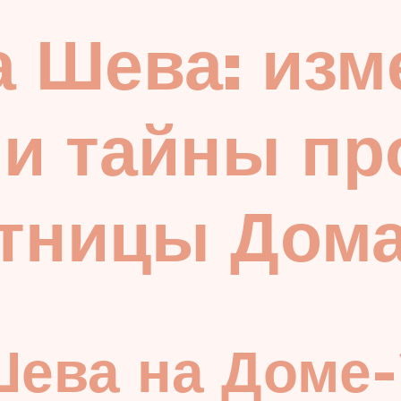
 Шева: изм
 и тайны п
стницы Дом
Шева на Доме-