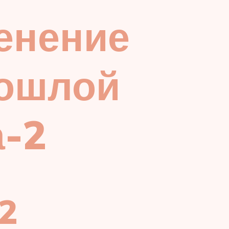
енение
рошлой
а-2
2