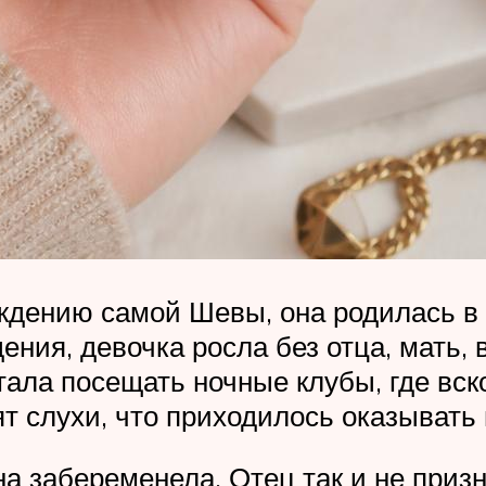
ждению самой Шевы, она родилась в 
дения, девочка росла без отца, мать,
тала посещать ночные клубы, где вск
т слухи, что приходилось оказывать 
а забеременела. Отец так и не приз