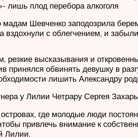
»- лишь плод перебора алкоголя
о мадам Шевченко заподозрила берем
а вздохнули с облегчением, и забыли
м, резкие высказывания и откровенн
тив принялся обвинять девушку в раз
бходимости лишить Александру роди
тнера у Лилии Четрару Сергея Захар
островах, где молодые люди постоян
чтобы привлечь внимание к собствен
й Лилии.