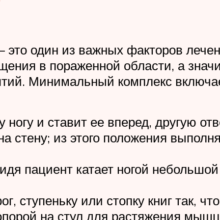
 это один из важных факторов лече
ения в пораженной области, а значи
нятий. Минимальный комплекс включ
 ногу и ставит ее вперед, другую от
на стену; из этого положения выполн
идя пациент катает ногой небольшой
ог, ступеньку или стопку книг так, чт
опорой на стул для растяжения мышц 