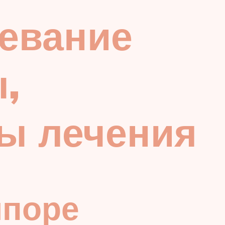
левание
,
ты лечения
шпоре