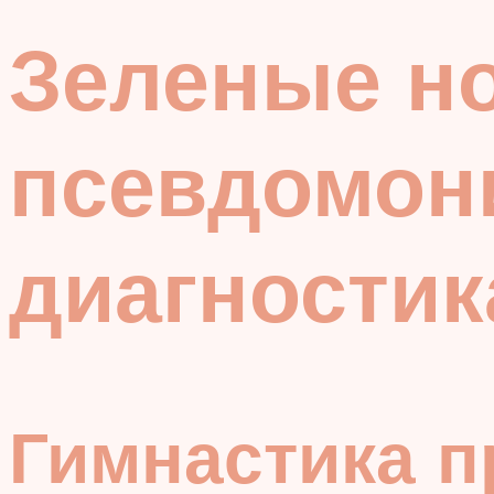
Зеленые но
псевдомон
диагностик
Гимнастика п