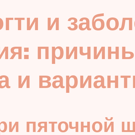
гти и забо
ия: причины
а и вариан
ри пяточной 