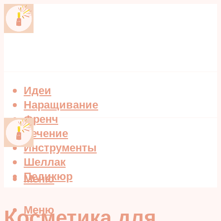
Идеи
Наращивание
Френч
Лечение
Инструменты
Шеллак
Педикюр
Меню
Меню
Косметика для