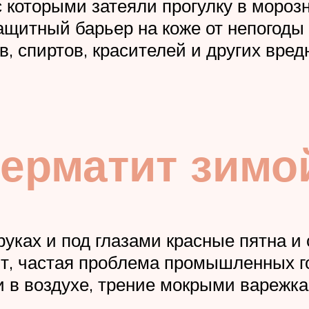
 с которыми затеяли прогулку в моро
ащитный барьер на коже от непогоды 
, спиртов, красителей и других вред
ерматит зимой
 руках и под глазами красные пятна 
ит, частая проблема промышленных го
и в воздухе, трение мокрыми варежк