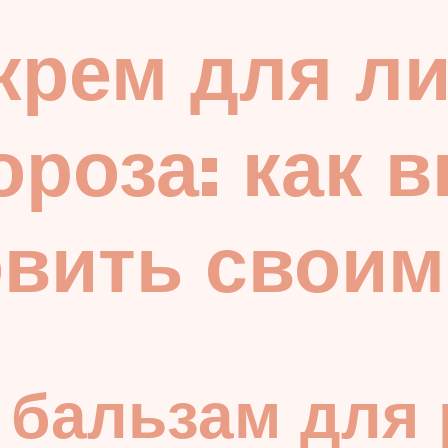
рем для ли
ороза: как 
овить свои
бальзам для 